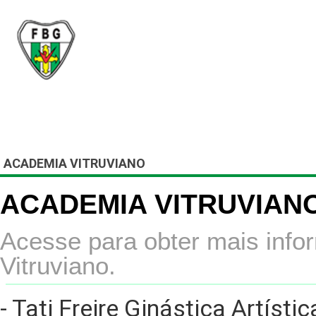
Federação Brasiliense
Inicial
A FBG
Filiado
ACADEMIA VITRUVIANO
ACADEMIA VITRUVIAN
Acesse para obter mais inf
Vitruviano.
- Tati Freire Ginástica Artístic