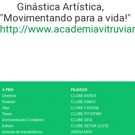
Ginástica Artística,
"Movimentando para a vida!"
http://www.academiavitruvia
A FBG
FILIADOS
Diretoria
CLUBE AKROS
Estatuto
CLUBE ASBAC
Atas
CLUBE CASSAB
Taxas
CLUBE FIT RÍTMO
Demonstração Contábeis
CLUBE SESI
Editais
CLUBE SETOR LESTE
Normas de transferência
ARENA MOV