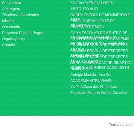
Bolsa Atleta
STUDIO PATRÍCIA LOPES
Arbitragem
INSTITUTO VUP!
Técnicos e Assistentes
GADITA ESCOLA DE MOVIMENTO E
ARTE
Missão
ESCOLA BRASILIENSE DE
GINÁSTICA
Orçamento
CONEXÃO RÍTMICA
Programa Esporte Seguro
CAIXA ESCOLAR DO CENTRO DE
ENSINO FUNDAMENTAL 01
Organograma
BRD FITNESS CENTER ACADEMIA
DE GINÁSTICA LTDA - LAGO SUL
Contato
BRASILIA ESCOLA DE ESPORTES
ASA SUL
BRASILIA ESCOLA DE ESPORTES
JARDIM BOTÂNICO
BRASILIA ESCOLA DE ESPORTES
ÁGUAS CLARAS
AGRA - ASSOCIACAO DE GINASTICA
RITMICA E ACROBATICA DO DISTR
Gorilla Sports
Colégio Marista - Asa Sul
ACADEMIA VITRUVIANO
VUP - A Casa das Ginásticas
Escola de Esporte Karina Carvalho
Todos os direi