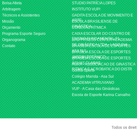
Bolsa Atleta
STUDIO PATRÍCIA LOPES
Arbitragem
INSTITUTO VUP!
Técnicos e Assistentes
GADITA ESCOLA DE MOVIMENTO E
ARTE
Missão
ESCOLA BRASILIENSE DE
GINÁSTICA
Orçamento
CONEXÃO RÍTMICA
Programa Esporte Seguro
CAIXA ESCOLAR DO CENTRO DE
ENSINO FUNDAMENTAL 01
Organograma
BRD FITNESS CENTER ACADEMIA
DE GINÁSTICA LTDA - LAGO SUL
Contato
BRASILIA ESCOLA DE ESPORTES
ASA SUL
BRASILIA ESCOLA DE ESPORTES
JARDIM BOTÂNICO
BRASILIA ESCOLA DE ESPORTES
ÁGUAS CLARAS
AGRA - ASSOCIACAO DE GINASTICA
RITMICA E ACROBATICA DO DISTR
Gorilla Sports
Colégio Marista - Asa Sul
ACADEMIA VITRUVIANO
VUP - A Casa das Ginásticas
Escola de Esporte Karina Carvalho
Todos os direi