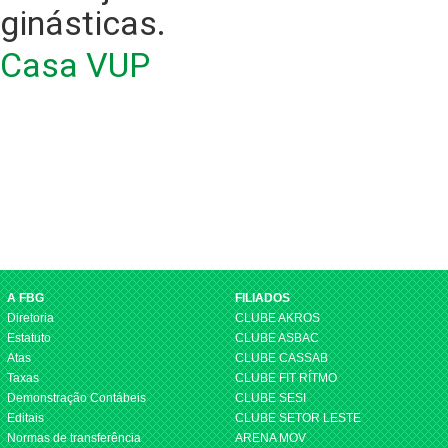
ginásticas.
Casa VUP
A FBG
FILIADOS
Diretoria
CLUBE AKROS
Estatuto
CLUBE ASBAC
Atas
CLUBE CASSAB
Taxas
CLUBE FIT RÍTMO
Demonstração Contábeis
CLUBE SESI
Editais
CLUBE SETOR LESTE
Normas de transferência
ARENA MOV