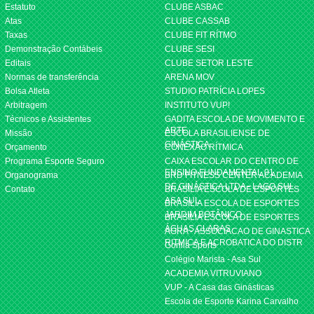
Estatuto
CLUBE ASBAC
Atas
CLUBE CASSAB
Taxas
CLUBE FIT RÍTMO
Demonstração Contábeis
CLUBE SESI
Editais
CLUBE SETOR LESTE
Normas de transferência
ARENA MOV
Bolsa Atleta
STUDIO PATRÍCIA LOPES
Arbitragem
INSTITUTO VUP!
Técnicos e Assistentes
GADITA ESCOLA DE MOVIMENTO E
ARTE
Missão
ESCOLA BRASILIENSE DE
GINÁSTICA
Orçamento
CONEXÃO RÍTMICA
Programa Esporte Seguro
CAIXA ESCOLAR DO CENTRO DE
ENSINO FUNDAMENTAL 01
Organograma
BRD FITNESS CENTER ACADEMIA
DE GINÁSTICA LTDA - LAGO SUL
Contato
BRASILIA ESCOLA DE ESPORTES
ASA SUL
BRASILIA ESCOLA DE ESPORTES
JARDIM BOTÂNICO
BRASILIA ESCOLA DE ESPORTES
ÁGUAS CLARAS
AGRA - ASSOCIACAO DE GINASTICA
RITMICA E ACROBATICA DO DISTR
Gorilla Sports
Colégio Marista - Asa Sul
ACADEMIA VITRUVIANO
VUP - A Casa das Ginásticas
Escola de Esporte Karina Carvalho