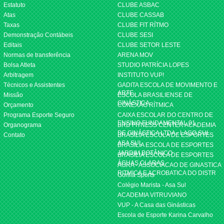
Estatuto
CLUBE ASBAC
Atas
CLUBE CASSAB
Taxas
CLUBE FIT RÍTMO
Demonstração Contábeis
CLUBE SESI
Editais
CLUBE SETOR LESTE
Normas de transferência
ARENA MOV
Bolsa Atleta
STUDIO PATRÍCIA LOPES
Arbitragem
INSTITUTO VUP!
Técnicos e Assistentes
GADITA ESCOLA DE MOVIMENTO E
ARTE
Missão
ESCOLA BRASILIENSE DE
GINÁSTICA
Orçamento
CONEXÃO RÍTMICA
Programa Esporte Seguro
CAIXA ESCOLAR DO CENTRO DE
ENSINO FUNDAMENTAL 01
Organograma
BRD FITNESS CENTER ACADEMIA
DE GINÁSTICA LTDA - LAGO SUL
Contato
BRASILIA ESCOLA DE ESPORTES
ASA SUL
BRASILIA ESCOLA DE ESPORTES
JARDIM BOTÂNICO
BRASILIA ESCOLA DE ESPORTES
ÁGUAS CLARAS
AGRA - ASSOCIACAO DE GINASTICA
RITMICA E ACROBATICA DO DISTR
Gorilla Sports
Colégio Marista - Asa Sul
ACADEMIA VITRUVIANO
VUP - A Casa das Ginásticas
Escola de Esporte Karina Carvalho