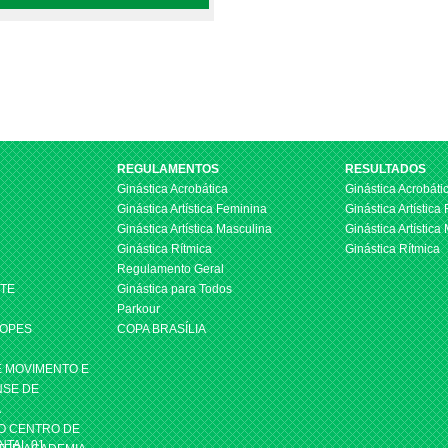
REGULAMENTOS
RESULTADOS
Ginástica Acrobática
Ginástica Acrobáti
Ginástica Artística Feminina
Ginástica Artística
Ginástica Artística Masculina
Ginástica Artística
Ginástica Rítmica
Ginástica Rítmica
Regulamento Geral
STE
Ginástica para Todos
Parkour
LOPES
COPA BRASÍLIA
E MOVIMENTO E
NSE DE
A
O CENTRO DE
NTAL 01