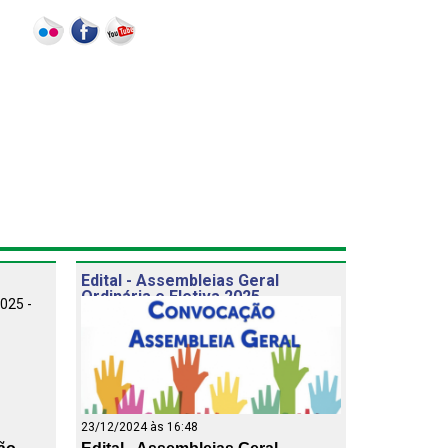
otos
Notícias
Contato
Publicações
Intranet
Edital - Assembleias Geral
Ordinária e Eletiva 2025
23/12/2024 às 16:48