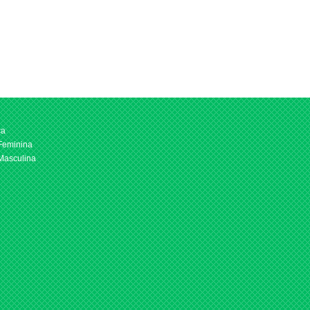
ca
 Feminina
 Masculina