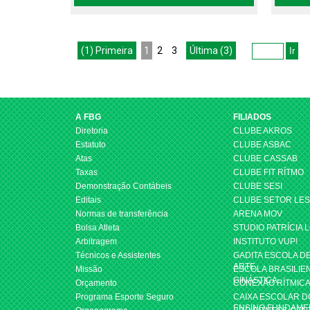
(1) Primeira
1
2
3
Última (3)
A FBG
FILIADOS
Diretoria
CLUBE AKROS
Estatuto
CLUBE ASBAC
Atas
CLUBE CASSAB
Taxas
CLUBE FIT RÍTMO
Demonstração Contábeis
CLUBE SESI
Editais
CLUBE SETOR LE
Normas de transferência
ARENA MOV
Bolsa Atleta
STUDIO PATRÍCIA 
Arbitragem
INSTITUTO VUP!
Técnicos e Assistentes
GADITA ESCOLA D
ARTE
Missão
ESCOLA BRASILIE
GINÁSTICA
Orçamento
CONEXÃO RÍTMIC
Programa Esporte Seguro
CAIXA ESCOLAR D
ENSINO FUNDAME