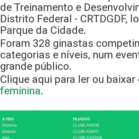
de Treinamento e Desenvolvi
Distrito Federal - CRTDGDF, l
Parque da Cidade.
Foram 328 ginastas competi
categorias e níveis, num eve
grande público.
Clique aqui para ler ou baixar
feminina
.
A FBG
FILIADOS
Diretoria
CLUBE AKROS
Estatuto
CLUBE ASBAC
Atas
CLUBE CASSAB