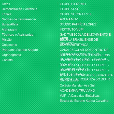
Taxas
CLUBE FIT RÍTMO
Demonstração Contábeis
CLUBE SESI
Editais
CLUBE SETOR LESTE
Normas de transferência
ARENA MOV
Bolsa Atleta
STUDIO PATRÍCIA LOPES
Arbitragem
INSTITUTO VUP!
Técnicos e Assistentes
GADITA ESCOLA DE MOVIMENTO E
ARTE
Missão
ESCOLA BRASILIENSE DE
GINÁSTICA
Orçamento
CONEXÃO RÍTMICA
Programa Esporte Seguro
CAIXA ESCOLAR DO CENTRO DE
ENSINO FUNDAMENTAL 01
Organograma
BRD FITNESS CENTER ACADEMIA
DE GINÁSTICA LTDA - LAGO SUL
Contato
BRASILIA ESCOLA DE ESPORTES
ASA SUL
BRASILIA ESCOLA DE ESPORTES
JARDIM BOTÂNICO
BRASILIA ESCOLA DE ESPORTES
ÁGUAS CLARAS
AGRA - ASSOCIACAO DE GINASTICA
RITMICA E ACROBATICA DO DISTR
Gorilla Sports
Colégio Marista - Asa Sul
ACADEMIA VITRUVIANO
VUP - A Casa das Ginásticas
Escola de Esporte Karina Carvalho