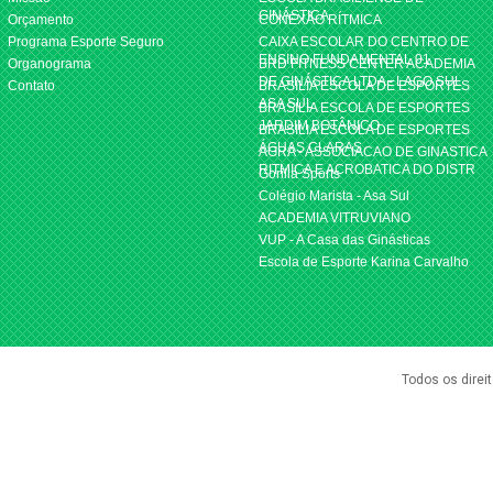
GINÁSTICA
Orçamento
CONEXÃO RÍTMICA
Programa Esporte Seguro
CAIXA ESCOLAR DO CENTRO DE
ENSINO FUNDAMENTAL 01
Organograma
BRD FITNESS CENTER ACADEMIA
DE GINÁSTICA LTDA - LAGO SUL
Contato
BRASILIA ESCOLA DE ESPORTES
ASA SUL
BRASILIA ESCOLA DE ESPORTES
JARDIM BOTÂNICO
BRASILIA ESCOLA DE ESPORTES
ÁGUAS CLARAS
AGRA - ASSOCIACAO DE GINASTICA
RITMICA E ACROBATICA DO DISTR
Gorilla Sports
Colégio Marista - Asa Sul
ACADEMIA VITRUVIANO
VUP - A Casa das Ginásticas
Escola de Esporte Karina Carvalho
Todos os direi