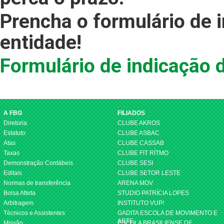
Prencha o formulário de 
entidade!
Formulário de indicação 
A FBG
FILIADOS
Diretoria
CLUBE AKROS
Estatuto
CLUBE ASBAC
Atas
CLUBE CASSAB
Taxas
CLUBE FIT RÍTMO
Demonstração Contábeis
CLUBE SESI
Editais
CLUBE SETOR LESTE
Normas de transferência
ARENA MOV
Bolsa Atleta
STUDIO PATRÍCIA LOPES
Arbitragem
INSTITUTO VUP!
Técnicos e Assistentes
GADITA ESCOLA DE MOVIMENTO E
ARTE
Missão
ESCOLA BRASILIENSE DE