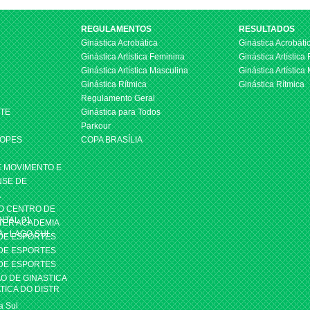
REGULAMENTOS
RESULTADOS
Ginástica Acrobática
Ginástica Acrobáti
Ginástica Artística Feminina
Ginástica Artística
Ginástica Artística Masculina
Ginástica Artística
Ginástica Rítmica
Ginástica Rítmica
Regulamento Geral
STE
Ginástica para Todos
Parkour
LOPES
COPA BRASÍLIA
E MOVIMENTO E
NSE DE
A
O CENTRO DE
NTAL 01
TER ACADEMIA
A - LAGO SUL
 DE ESPORTES
 DE ESPORTES
 DE ESPORTES
O DE GINASTICA
TICA DO DISTR
a Sul