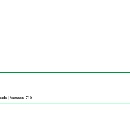
asiliense de Ginástica
 FBG
Filiados
Regulamentos
Resultados
Calendário
F
hado | Acessos: 710