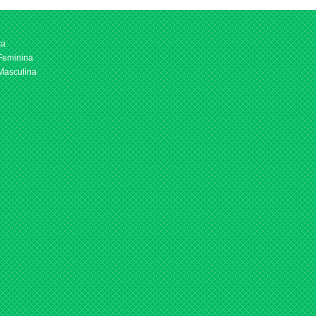
ca
 Feminina
 Masculina