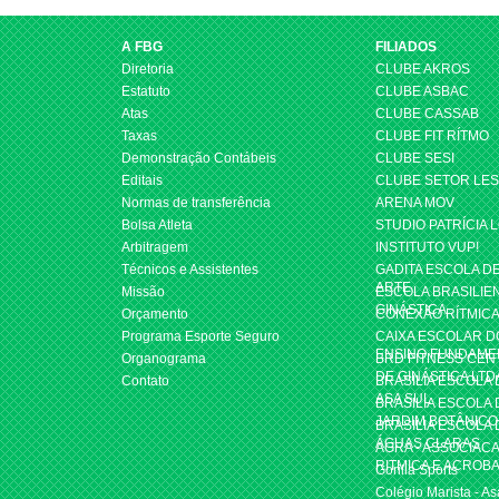
A FBG
FILIADOS
Diretoria
CLUBE AKROS
Estatuto
CLUBE ASBAC
Atas
CLUBE CASSAB
Taxas
CLUBE FIT RÍTMO
Demonstração Contábeis
CLUBE SESI
Editais
CLUBE SETOR LE
Normas de transferência
ARENA MOV
Bolsa Atleta
STUDIO PATRÍCIA 
Arbitragem
INSTITUTO VUP!
Técnicos e Assistentes
GADITA ESCOLA D
ARTE
Missão
ESCOLA BRASILIE
GINÁSTICA
Orçamento
CONEXÃO RÍTMIC
Programa Esporte Seguro
CAIXA ESCOLAR D
ENSINO FUNDAME
Organograma
BRD FITNESS CEN
DE GINÁSTICA LTD
Contato
BRASILIA ESCOLA
ASA SUL
BRASILIA ESCOLA
JARDIM BOTÂNICO
BRASILIA ESCOLA
ÁGUAS CLARAS
AGRA - ASSOCIACA
RITMICA E ACROBA
Gorilla Sports
Colégio Marista - As